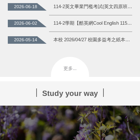
114-2英文畢業門檻考試(英文四原班修課生)結果
2026-06-18
114-2學期【酷英網Cool English 115年度大專區學術詞彙競賽】得獎名單
2026-06-02
本校 2026/04/27 校園多益考之紙本成績單，請考生即日起抽空至語言中心辦公室(M615)領取，成績單保留至2027/05/31，逾時不負保管之責，兩年內如有需求請逕自向多益公司申請。
2026-05-14
更多...
Study your way