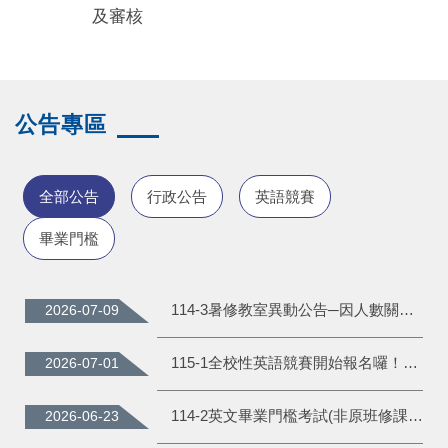
及審核
公告專區
全部公告
行政公告
英語競賽
畢業門檻
114-3暑修教室異動公告─因人數關係，暑修各班教室更改至M207，請各位同學至M207上課。
2026-07-09
115-1全校性英語競賽開始報名囉！請全校學生踴躍報名。報名方式及競賽辦法：請至語言中心網頁首頁-「英語競賽」下拉選單線上報名並閱讀競賽辦法。
2026-07-01
114-2英文畢業門檻考試(非原班修課生)結果
2026-06-23