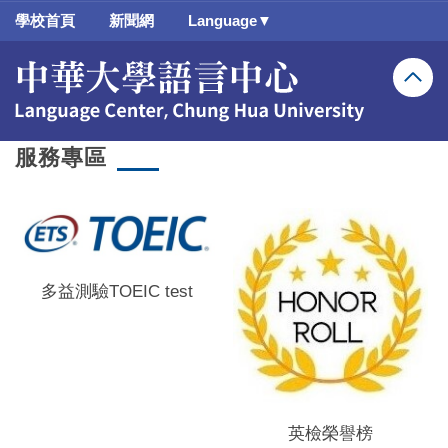
跳
學校首頁
新聞網
Language▼
到
主
要
內
容
區
服務專區
多益測驗TOEIC test
英檢榮譽榜