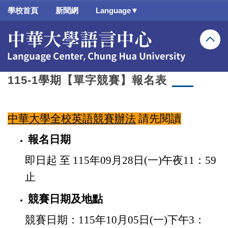
跳
學校首頁
新聞網
Language▼
到
主
要
內
容
區
115-1學期【單字競賽】報名表
中華大學全校英語競賽辦法
請先閱讀
報名日期
即日起 至
115
年09月28日
(一
)
午夜
11
：59
止
競賽日期及地點
競賽日期：
115
年10月05日
(
一
)
下午
3：