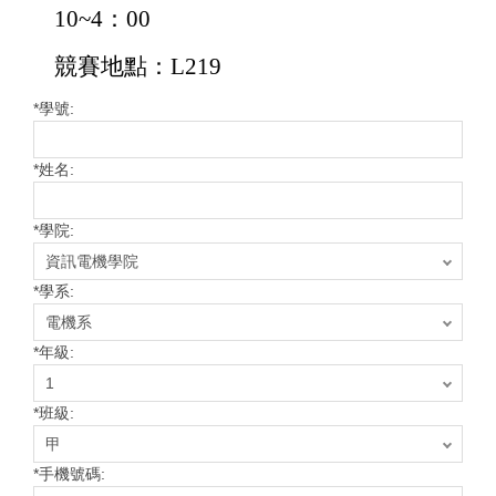
10~4：
00
競賽地點：L219
*
學號:
*
姓名:
*
學院:
*
學系:
*
年級:
*
班級:
*
手機號碼: